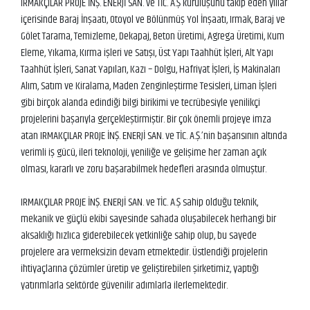
IRMAKÇILAR PROJE İNŞ. ENERJİ SAN. ve TİC. A.Ş kuruluşunu takip eden yıllar
içerisinde Baraj İnşaatı, Otoyol ve Bölünmüş Yol İnşaatı, Irmak, Baraj ve
Gölet Tarama, Temizleme, Dekapaj, Beton Üretimi, Agrega Üretimi, Kum
Eleme, Yıkama, Kırma işleri ve Satışı, Üst Yapı Taahhüt İşleri, Alt Yapı
Taahhüt İşleri, Sanat Yapıları, Kazı – Dolgu, Hafriyat İşleri, İş Makinaları
Alım, Satım ve Kiralama, Maden Zenginleştirme Tesisleri, Liman İşleri
gibi birçok alanda edindiği bilgi birikimi ve tecrübesiyle yenilikçi
projelerini başarıyla gerçekleştirmiştir. Bir çok önemli projeye imza
atan IRMAKÇILAR PROJE İNŞ. ENERJİ SAN. ve TİC. A.Ş.’nin başarısının altında
verimli iş gücü, ileri teknoloji, yeniliğe ve gelişime her zaman açık
olması, kararlı ve zoru başarabilmek hedefleri arasında olmuştur.
IRMAKÇILAR PROJE İNŞ. ENERJİ SAN. ve TİC. A.Ş sahip olduğu teknik,
mekanik ve güçlü ekibi sayesinde sahada oluşabilecek herhangi bir
aksaklığı hızlıca giderebilecek yetkinliğe sahip olup, bu sayede
projelere ara vermeksizin devam etmektedir. Üstlendiği projelerin
ihtiyaçlarına çözümler üretip ve geliştirebilen şirketimiz, yaptığı
yatırımlarla sektörde güvenilir adımlarla ilerlemektedir.