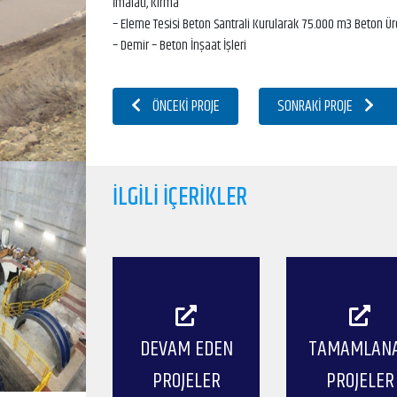
İmalatı, Kırma
– Eleme Tesisi Beton Santrali Kurularak 75.000 m3 Beton Üre
– Demir – Beton İnşaat İşleri
ÖNCEKI PROJE
SONRAKI PROJE
İLGILI İÇERIKLER
DEVAM EDEN
TAMAMLAN
PROJELER
PROJELER